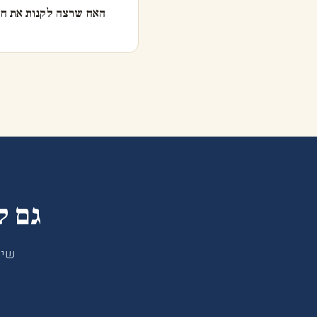
האח שרצה לקנות את חל
גם ל
שיח