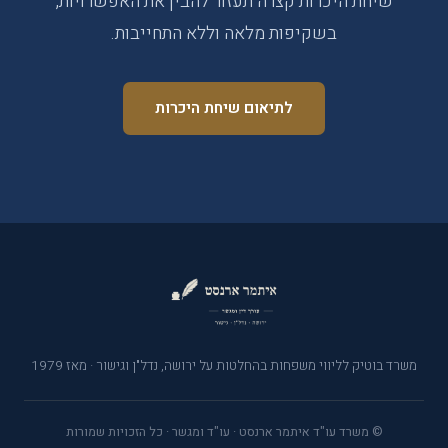
שיחת היכרות קצרה תעזור להבין את האפשרויות,
בשקיפות מלאה וללא התחייבות.
לתיאום שיחת היכרות
משרד בוטיק לליווי משפחות בהחלטות על ירושה, נדל"ן וגישור · מאז 1979
© משרד עו"ד איתמר ארנסט · עו"ד ומגשר · כל הזכויות שמורות