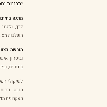
יתרונות וח
מתנה בחיים
מ
לכך, ולסגור
השלכות מס ב
הורשה בצוו
וביטחון איש
בינתיים, ועל
לשיקולי המס 
הנכס, וזהות
העקרונית מול