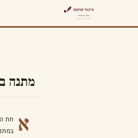
מתנה במ
א
חת הה
במתנה