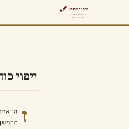
ייפוי כו
ז
הו אחד 
מתמשך 